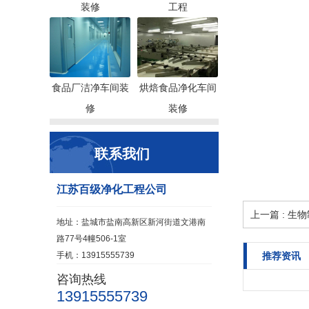
装修
工程
食品厂洁净车间装
烘焙食品净化车间
修
装修
联系我们
江苏百级净化工程公司
上一篇 : 
地址：盐城市盐南高新区新河街道文港南
路77号4幢506-1室
手机：13915555739
推荐资讯
咨询热线
13915555739